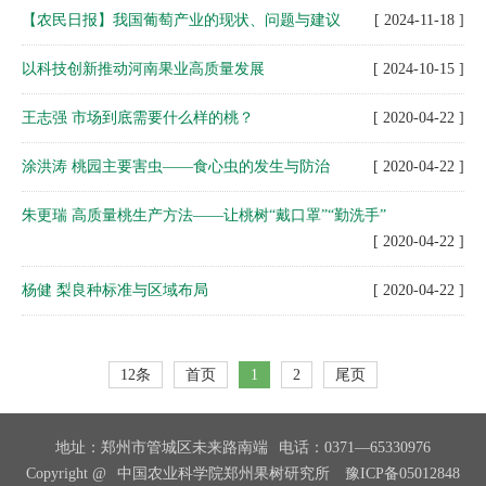
【农民日报】我国葡萄产业的现状、问题与建议
[ 2024-11-18 ]
以科技创新推动河南果业高质量发展
[ 2024-10-15 ]
王志强 市场到底需要什么样的桃？
[ 2020-04-22 ]
涂洪涛 桃园主要害虫——食心虫的发生与防治
[ 2020-04-22 ]
朱更瑞 高质量桃生产方法——让桃树“戴口罩”“勤洗手”
[ 2020-04-22 ]
杨健 梨良种标准与区域布局
[ 2020-04-22 ]
12条
首页
1
2
尾页
地址：郑州市管城区未来路南端
电话：0371—65330976
Copyright @
中国农业科学院郑州果树研究所
豫ICP备05012848