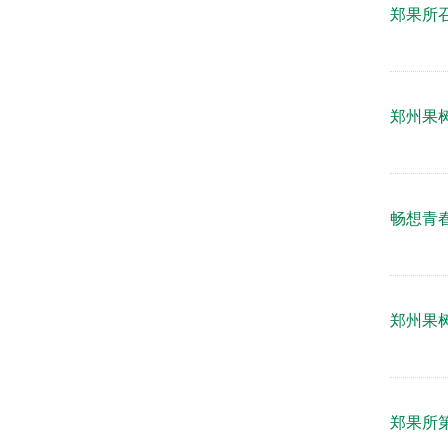
郑果所
郑州果
畅想青
郑州果
郑果所