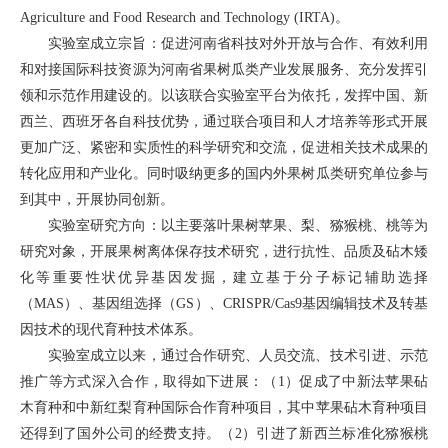
Agriculture and Food Research and Technology (IRTA)。
实验室成立宗旨：促进河南省科技对外开放与合作、有效利用
和对接国际科技资源为河南省果树瓜类产业发展服务、充分发挥引
领和示范作用建设的。以该联合实验室平台为依托，发挥中国、新
西兰、西班牙各自科技优势，通过联合项目和人才培养等形式开展
更加广泛、紧密和实质性的科学研究和交流，促进相关技术成果的
转化应用和产业化。同时吸纳更多的国内外果树瓜类研究单位参与
到其中，开展协同创新。
实验室研究方向：以主要落叶果树苹果、梨、猕猴桃、桃等为
研究对象，开展果树离体保存技术研究，进行抗性、品质及砧木矮
化等重要性状优异基因发掘，建立基于分子标记辅助选择
（MAS）、基因组选择（GS）、CRISPR/Cas9基因编辑技术及转基
因技术的现代育种技术体系。
实验室成立以来，通过合作研究、人员交流、技术引进、示范
推广等方式深入合作，取得如下进展：（1）促成了中新法苹果砧
木育种和中新红梨育种国际合作育种项目，其中苹果砧木育种项目
还得到了国外公司的经费支持。（2）引进了新西兰标准化猕猴桃