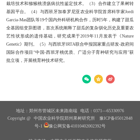
栽培技术和猕猴桃溃疡病抗性鉴定技术。（3）合作建立了果树转
基因平台。（4）与西班牙加泰罗尼亚农业科学院首席科学家Jordi
Garcia-Mas团队等19个国内外科研机构合作，历时5年，构建了甜瓜
全基因组变异图谱，首次系统阐释了甜瓜的复杂驯化历史及重要农
艺性状形成的遗传基础，研究成果于2019年11月发表于《Nature
Genetic》期刊。（5）与西班牙IRTA联合申报国家重点研发-政府间
国际合作项目“中国-西班牙桃优质、广适分子育种研究与应用”获
批立项，开展桃育种技术研究。
分享：
地址：郑州市管城区未来路南端
电话：0371—65330976
Copyright @
中国农业科学院郑州果树研究所
豫ICP备05012848
号-1
豫公网安备41010402002392号