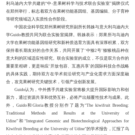
利乌迪内大学共建的“中-意果树科学与技术联合实验室”揭牌仪式
在郑州举行，标志着双方在果树功能基因组、基因编辑、分子育种
等研究领域迈入实质性合作阶段。
中国农业科学院郑州果树研究所副所长韩姝与意大利乌迪内大
学Guido教授共同为联合实验室揭牌。韩姝表示：郑果所与乌迪内
大学在果树功能基因组研究和新种质选育方面具有深厚积累，双方
保持着长期友好的合作关系，共同开展了‘中猕2号’猕猴桃品种在
意大利的区域适应性研究。联合实验室的成立，不仅是双方合作的
重要里程碑，更是响应‘开放包容、互惠共享’的国际科技合作战略
的具体实践，期待双方在学术前沿研究与产业化需求方面深度融
合，攻克果树研究关键技术，引领产业创新发展。
Guido认为，中外携手共建实验室将极大提升国际影响力和创
新力，通过资源共享和优势互补，必将产出颠覆性技术与成果。此
外，Guido和Gloria教授分别作了题为“The kiwifruit Breeding:
Traditional Methods and Results at the University of
Udine”和“Integrated Genomic and Biotechnological Approaches for
Kiwifruit Breeding at the University of Udine”的学术报告，汇报了乌