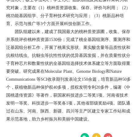
究对象，主要在（1）桃种质资源收集、保存、评价与利用；（2）
桃功能基因组学、分子育种技术研究与应用；（3）桃新品种培
育、示范与推广等3个方面开展科技创新工作。
团队组建以来，建成了我国最大的桃种质资源圃，收集、保存
并系统评价桃种质资源1530份；完成了桃全基因组测序、重测序和
泛基因组分析工作，开展了桃果实形状、果实酸含量等品质性状和
抗根结线虫、抗蚜虫等抗性性状的优异基因发掘，并在质量性状分
子育种芯片和数量性状的全基因组选择技术体系建立等方面取得重
要突破。研究成果在Molecular Plant、Genome Biology和Nature
Communications 等SCI收录期刊发表论文150余篇，培育新品种50多
个，获植物新品种保护权40多项，授权发明专利20多件，编著《中
国桃遗传资源》等著作，获国家科技进步二等奖1项、河南省技术
发明一等奖、科技进步一等奖各1项，其他省部级奖励4项。团队通
过在山东、河南、陕西、新疆、四川等主产区建立专家工作站和成
果示范基地，助力乡村振兴和美丽中国建设。