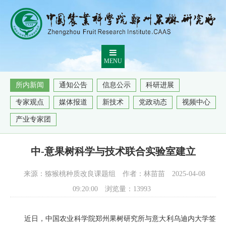
MENU
所内新闻
通知公告
信息公示
科研进展
专家观点
媒体报道
新技术
党政动态
视频中心
产业专家团
中-意果树科学与技术联合实验室建立
来源：猕猴桃种质改良课题组
作者：林苗苗
2025-04-08
09:20:00
浏览量：
13993
近日，中国农业科学院郑州果树研究所与意大利乌迪内大学签