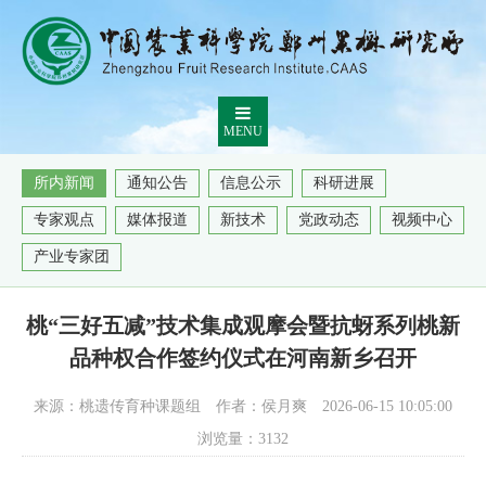
MENU
所内新闻
通知公告
信息公示
科研进展
专家观点
媒体报道
新技术
党政动态
视频中心
产业专家团
桃“三好五减”技术集成观摩会暨抗蚜系列桃新
品种权合作签约仪式在河南新乡召开
来源：桃遗传育种课题组
作者：侯月爽
2026-06-15 10:05:00
浏览量：
3132