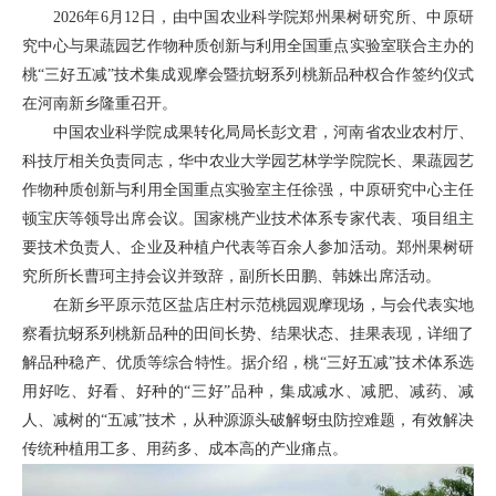
2026年6月12日，由中国农业科学院郑州果树研究所、中原研
究中心与果蔬园艺作物种质创新与利用全国重点实验室联合主办的
桃“三好五减”技术集成观摩会暨抗蚜系列桃新品种权合作签约仪式
在河南新乡隆重召开。
中国农业科学院成果转化局局长彭文君，河南省农业农村厅、
科技厅相关负责同志，华中农业大学园艺林学学院院长、果蔬园艺
作物种质创新与利用全国重点实验室主任徐强，中原研究中心主任
顿宝庆等领导出席会议。国家桃产业技术体系专家代表、项目组主
要技术负责人、企业及种植户代表等百余人参加活动。郑州果树研
究所所长曹珂主持会议并致辞，副所长田鹏、韩姝出席活动。
在新乡平原示范区盐店庄村示范桃园观摩现场，与会代表实地
察看抗蚜系列桃新品种的田间长势、结果状态、挂果表现，详细了
解品种稳产、优质等综合特性。据介绍，桃“三好五减”技术体系选
用好吃、好看、好种的“三好”品种，集成减水、减肥、减药、减
人、减树的“五减”技术，从种源源头破解蚜虫防控难题，有效解决
传统种植用工多、用药多、成本高的产业痛点。