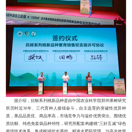
据介绍，抗蚜系列桃新品种是由中国农业科学院郑州果树研究
所历时近30年、三代育种人接续奋斗，自主选育的突破性优异种
质，果品品质优、商品率高，市场竞争力与溢价优势突出。围绕优
质抗蚜、纯色免套袋品种特性，研究所配套构建桃“三好五减”绿色
栽培技术体系，集成根域控水调控、精准水肥药管理、3S高光效简