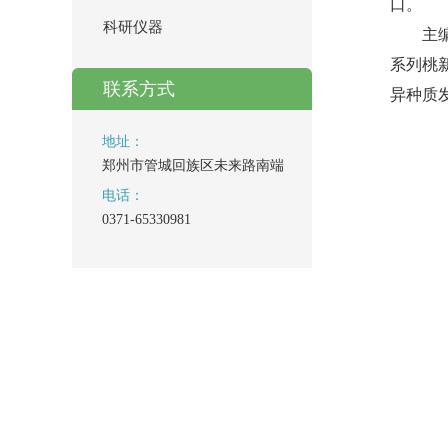
口。
科研仪器
主
系列桃
联系方式
异种质
地址：
郑州市管城回族区未来路南端
电话：
0371-65330981