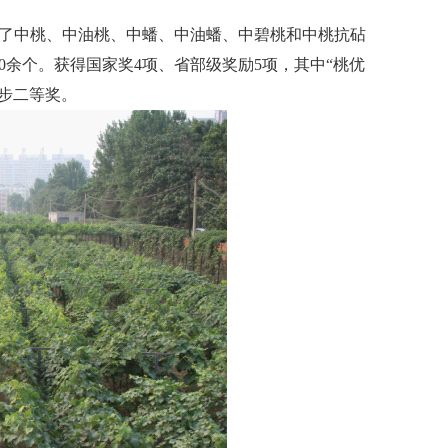
成了中桃、中油桃、中蟠、中油蟠、中碧桃和中桃抗砧
0余个。获得国家奖4项、省部级奖励5项，其中“桃优
步二等奖。