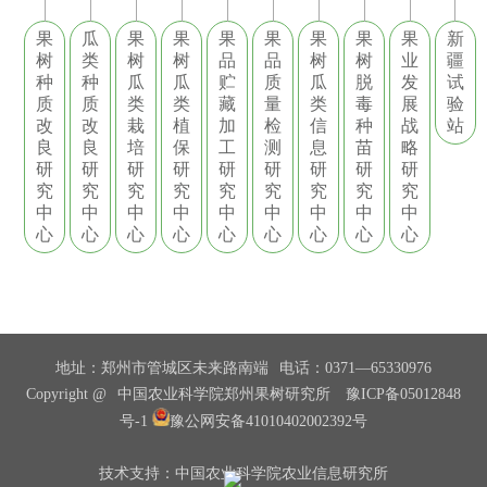
果
瓜
果
果
果
果
果
果
果
新
树
类
树
树
品
品
树
树
业
疆
种
种
瓜
瓜
贮
质
瓜
脱
发
试
质
质
类
类
藏
量
类
毒
展
验
改
改
栽
植
加
检
信
种
战
站
良
良
培
保
工
测
息
苗
略
研
研
研
研
研
研
研
研
研
究
究
究
究
究
究
究
究
究
中
中
中
中
中
中
中
中
中
心
心
心
心
心
心
心
心
心
地址：郑州市管城区未来路南端
电话：0371—65330976
Copyright @
中国农业科学院郑州果树研究所
豫ICP备05012848
号-1
豫公网安备41010402002392号
技术支持：中国农业科学院农业信息研究所