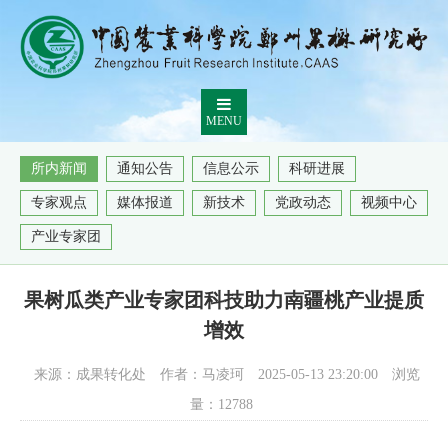
MENU
所内新闻
通知公告
信息公示
科研进展
专家观点
媒体报道
新技术
党政动态
视频中心
产业专家团
果树瓜类产业专家团科技助力南疆桃产业提质
增效
来源：成果转化处
作者：马凌珂
2025-05-13 23:20:00
浏览
量：
12788