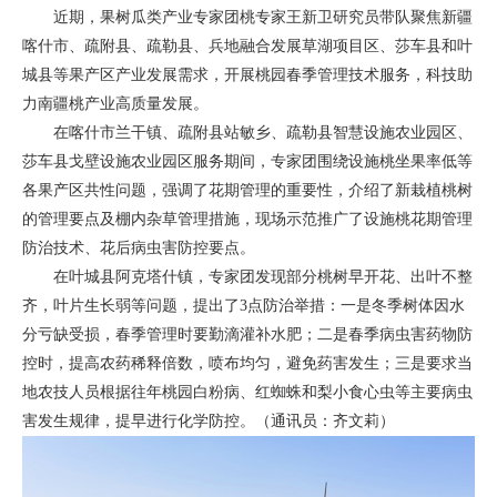
近期，果树瓜类产业专家团桃专家王新卫研究员带队聚焦新疆
喀什市、疏附县、疏勒县、兵地融合发展草湖项目区、莎车县和叶
城县等果产区产业发展需求，开展桃园春季管理技术服务，科技助
力南疆桃产业高质量发展。
在喀什市兰干镇、疏附县站敏乡、疏勒县智慧设施农业园区、
莎车县戈壁设施农业园区服务期间，专家团围绕设施桃坐果率低等
各果产区共性问题，强调了花期管理的重要性，介绍了新栽植桃树
的管理要点及棚内杂草管理措施，现场示范推广了设施桃花期管理
防治技术、花后病虫害防控要点。
在叶城县阿克塔什镇，专家团发现部分桃树早开花、出叶不整
齐，叶片生长弱等问题，提出了3点防治举措：一是冬季树体因水
分亏缺受损，春季管理时要勤滴灌补水肥；二是春季病虫害药物防
控时，提高农药稀释倍数，喷布均匀，避免药害发生；三是要求当
地农技人员根据往年桃园白粉病、红蜘蛛和梨小食心虫等主要病虫
害发生规律，提早进行化学防控。（通讯员：齐文莉）