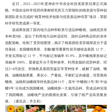
近日，2022—2023年度神农中华农业科技奖获奖结果正式揭
晓。中国农业科学院郑州果树研究所王力荣领衔的桃资源与育种创
新团队牵头完成的“桃育种技术创新与优质新品种培育”项目，荣获
科学研究类成果一等奖。
该成果发掘了国内地方品种和欧美引进品种蟠桃、油桃优异亲
本种质9份，提出了利用地方品种适应性、国外品种商品性的亲本
选配策略。绘制了变异组图谱，揭示了桃基因组变异规律及分子遗
传基础；发掘蟠桃果形、非酸/酸等重要性状关键候选基因 12 个，
开发实用标记 12 个，平均标记准确率 85.9%，其中蟠桃果形标记
准确率 100%，显著提升分子育种效率。利用发掘的优异种质、经
过2~4代杂交、胚挽救及基因型鉴定等育种技术，破解了油桃、蟠
桃、油蟠桃裂果重、果实小、产量低、不耐贮运的难题，培育黄肉
蟠桃、油桃和油蟠桃等特色新品种11个，其中‘中蟠桃11号’和‘中油
蟠9号’分别成为我国蟠桃、油蟠桃第一大栽培品种。育成品种实现
了我国蟠桃、油蟠桃产业的规模化发展，引领了桃产业高质量发
展。（通讯员：齐文莉）