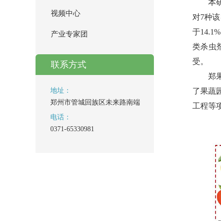
本
视频中心
对7种该类
于14.
产业专家团
类杀虫
受。
联系方式
郑
地址：
了果蔬
郑州市管城回族区未来路南端
工程等
电话：
0371-65330981