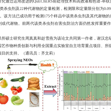
研究通过运用改进的QuEChERS前处理技术和高效液相色谱-串联质谱联
杀虫剂及22种代谢物的定量检测，检测限和定量限分别为0.09–1.94 μg 
1%。该方法已成功用于检测175个样品中该类杀虫剂及其代谢物
剂或代谢物。前两代该类杀虫剂在害虫防治方面仍然发挥重要
果所硕士研究生周真真和赵雪燕为该论文共同第一作者，谢汉忠
园艺作物种质创新与利用全国重点实验室自主培育重点项目、所
项目的支持。（通讯员：齐文莉）