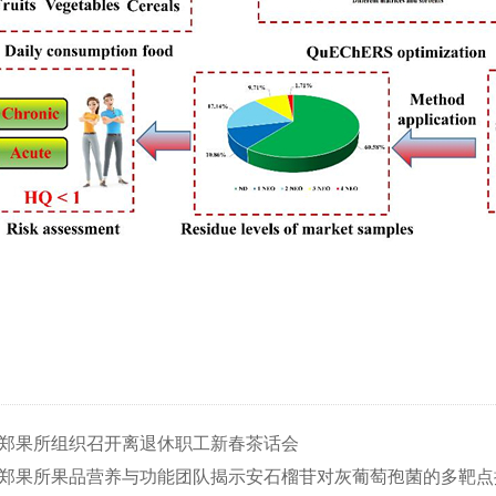
郑果所组织召开离退休职工新春茶话会
郑果所果品营养与功能团队揭示安石榴苷对灰葡萄孢菌的多靶点