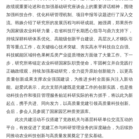
政绩观重要论述和在加强基础研究座谈会上的重要讲话精神，围绕
加强科技合作、优化科研管理机制、项目申报等议题进行了深入交
流。韩姝介绍了研究所的发展历程与科研成就。她强调，郑果所作
为国家级农业科研力量，在省科技厅长期悉心指导与鼎力支持下，
持续深耕科研体系优化、高能级创新平台建设、高层次人才梯队引
育等重点工作，在关键核心技术突破、夯实高水平科技自立自强、
科技赋能区域特色果树瓜类产业提质增效方面做了大量工作。下一
步，研究所将锚定农业科研国家队职责使命，牢固树立并自觉践行
正确政绩观，持续加强基础研究，全力提升原始创新能力，以更高
质量创新成果支撑农业强国建设，为推进乡村全面振兴注入新动
能。赵爱武表示，此次支部共建既是党建工作的创新实践，也是推
动科技合作和项目管理服务贴近科研实际的有力抓手，将以此为新
起点，携手共进、同向发力，以高质量党建引领高质量科技创新。
会后，参会人员参观了国家园艺种质资源库。
此次共建活动不仅搭建了党政机关与基层科研单位交流互动的
平台，有效促进了党建工作与科研管理业务的深度融合，为后续协
同推动农业科技创新与高质量发展奠定了坚实基础。