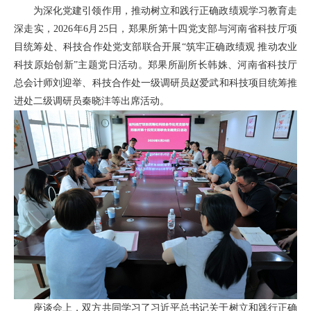
为深化党建引领作用，推动树立和践行正确政绩观学习教育走
深走实，2026年6月25日，郑果所第十四党支部与河南省科技厅项
目统筹处、科技合作处党支部联合开展“筑牢正确政绩观 推动农业
科技原始创新”主题党日活动。郑果所副所长韩姝、河南省科技厅
总会计师刘迎举、科技合作处一级调研员赵爱武和科技项目统筹推
进处二级调研员秦晓沣等出席活动。
座谈会上，双方共同学习了习近平总书记关于树立和践行正确