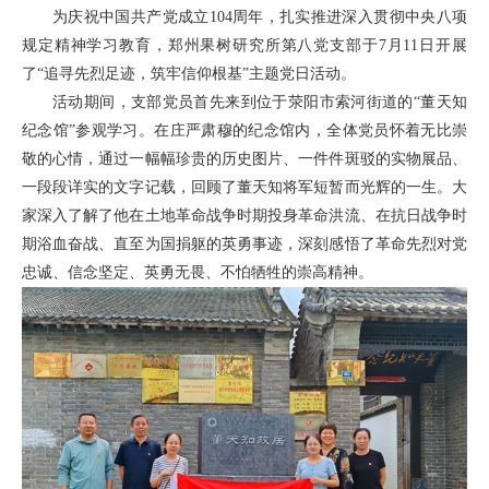
为庆祝中国共产党成立104周年，扎实推进深入贯彻中央八项
规定精神学习教育，郑州果树研究所第八党
支
部于7月11日开展
了“追寻先烈足迹，筑牢信仰根基”主题党日活动。
活动期间，支部党员首先来到位于荥阳市索河街道的“董天知
纪念馆”参观学习。在庄严肃穆的纪念馆内，全体党员怀着无比崇
敬的心情，通过一幅幅珍贵的历史图片、一件件斑驳的实物展品、
一段段详实的文字记载，回顾了董天知将军短暂而光辉的一生。大
家深入了解了他在土地革命战争时期投身革命洪流、在抗日战争时
期浴血奋战、直至为国捐躯的英勇事迹，深刻感悟了革命先烈对党
忠诚、信念坚定、英勇无畏、不怕牺牲的崇高精神。