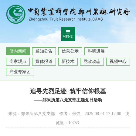
MENU
所内新闻
通知公告
信息公示
科研进展
专家观点
媒体报道
新技术
党政动态
视频中心
产业专家团
追寻先烈足迹 筑牢信仰根基
——郑果所第八党支部主题党日活动
来源：郑果所第八党支部
作者：张强
2025-08-01 17:17:00
浏
览量：
10753