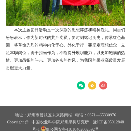
本次主题党日活动是一次深刻的思想淬炼和精神洗礼。同志们
纷纷表示，作为新时代的共产党员，要时刻铭记历史，传承红色基
因，将革命先烈的精神内化于心、外化于行，要坚定理想信念，立
足本职岗位，勇于担当作为，不断提升履职能力，以更加饱满的热
情、更加昂扬的斗志、更加务实的作风，为我国的果业高质量发展
贡献更大力量。
分享：
地址：郑州市管城区未来路南端
电话：0371—65330976
Copyright @
中国农业科学院郑州果树研究所
豫ICP备05012848
号-1
豫公网安备41010402002392号