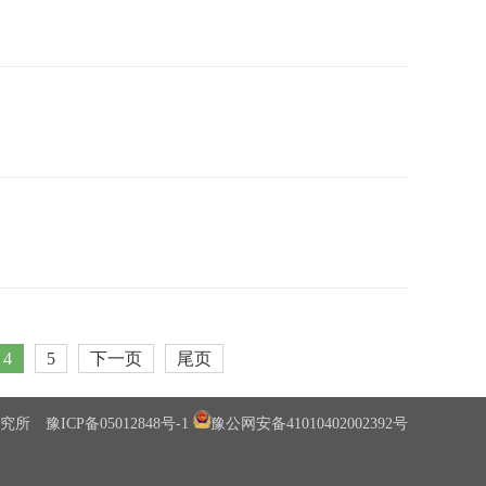
4
5
下一页
尾页
究所
豫ICP备05012848号-1
豫公网安备41010402002392号