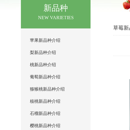
新品种
NEW VARIETIES
草莓新
苹果新品种介绍
梨新品种介绍
桃新品种介绍
葡萄新品种介绍
猕猴桃新品种介绍
核桃新品种介绍
石榴新品种介绍
樱桃新品种介绍