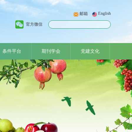
English
邮箱
官方微信
条件平台
期刊学会
党建文化