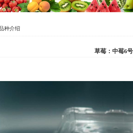
品种介绍
草莓：中莓6号