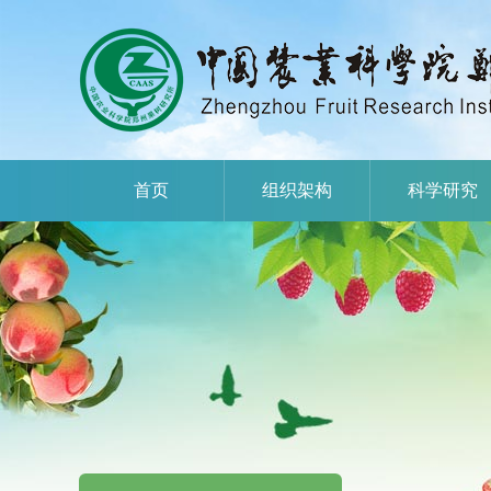
首页
组织架构
科学研究