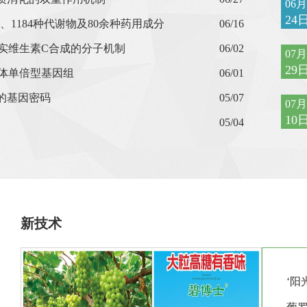
06月
24
、1184种代谢物及80余种药用成分
06/16
桃果实维生素C合成的分子机制
06/02
07月
29
倍体单倍型基因组
06/01
的基因密码
05/07
07月
10
05/04
新技术
‘阳