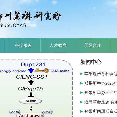
科技服务
人才教育
国际合作
新闻中心
苹果遗传育种课
郑果所举办202
郑果所举办202
追寻革命足迹 传
郑果所西甜瓜资