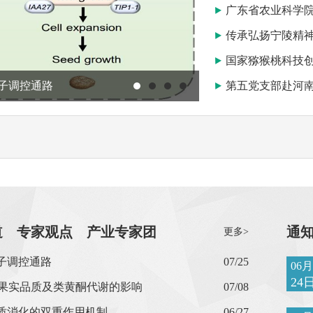
广东省农业科学
传承弘扬宁陵精神
国家猕猴桃科技创
技术奖励
第五党支部赴河
桃资源
1
2
3
4
影响
道
专家观点
产业专家团
通
更多>
子调控通路
07/25
06月
24
穗果实品质及类黄酮代谢的影响
07/08
质消化的双重作用机制
06/27