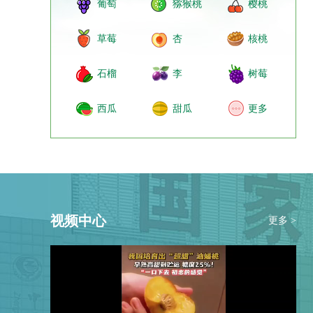
葡萄
猕猴桃
樱桃
草莓
杏
核桃
石榴
李
树莓
西瓜
甜瓜
更多
视频中心
更多 >