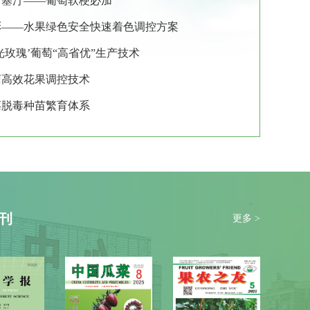
罗塞汀——葡萄软梗必加
彩——水果绿色安全快速着色调控方案
光玫瑰’葡萄“高省优”生产技术
萄高效花果调控技术
莓脱毒种苗繁育体系
刊
更多 >