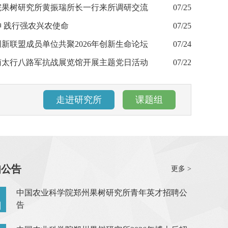
院果树研究所黄振瑞所长一行来所调研交流
07/25
 践行强农兴农使命
07/25
新联盟成员单位共聚2026年创新生命论坛
07/24
南太行八路军抗战展览馆开展主题党日活动
与育种团队揭示桃砧木‘中桃抗砧1号’对接穗果实品质及类黄酮
07/22
走进研究所
课题组
知公告
更多 >
中国农业科学院郑州果树研究所青年英才招聘公
日
告