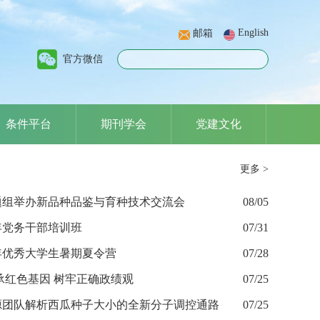
English
邮箱
官方微信
条件平台
期刊学会
党建文化
更多 >
题组举办新品种品鉴与育种技术交流会
08/05
6年党务干部培训班
07/31
6年优秀大学生暑期夏令营
07/28
承红色基因 树牢正确政绩观
07/25
源团队解析西瓜种子大小的全新分子调控通路
07/25