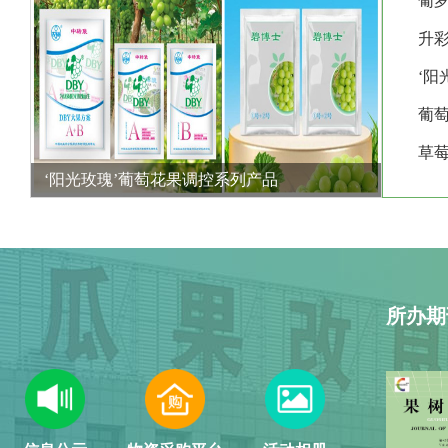
葡
升
‘阳
葡
草
‘阳光玫瑰’葡萄花果调控系列产品
所办期