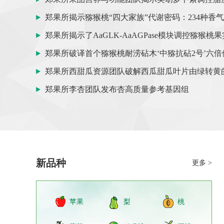
郑果所揭示猕猴桃“四大家族”代谢密码：234种香气
郑果所揭示了AaGLK-AaAGPase模块调控猕猴
郑果所破译首个猕猴桃耐涝砧木‘中猕抗砧2号’六
郑果所西甜瓜资源团队破解西瓜甜瓜叶片由绿转黄
郑果所李杏团队发布杏高质量参考基因组
新品种
更多 >
苹果
梨
桃