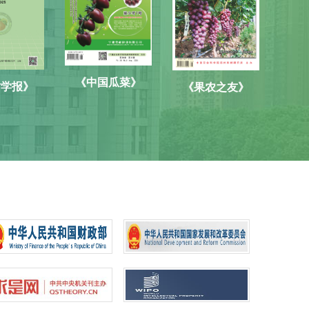
《中国瓜菜》
树学报》
《果农之友》